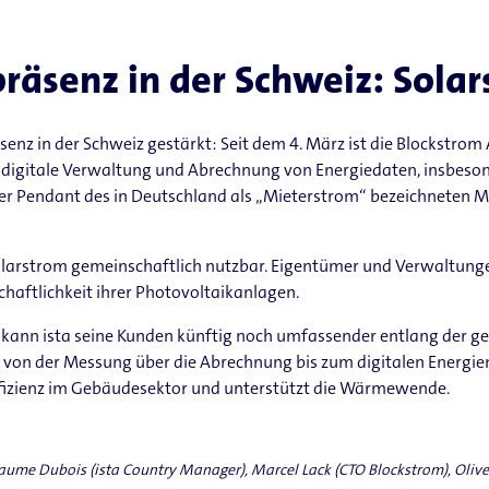
räsenz in der Schweiz: Sola
nz in der Schweiz gestärkt: Seit dem 4. März ist die Blockstrom A
ie digitale Verwaltung und Abrechnung von Energiedaten, insbe
r Pendant des in Deutschland als „Mieterstrom“ bezeichneten M
larstrom gemeinschaftlich nutzbar. Eigentümer und Verwaltunge
chaftlichkeit ihrer Photovoltaikanlagen.
s kann ista seine Kunden künftig noch umfassender entlang der g
 von der Messung über die Abrechnung bis zum digitalen Energi
fizienz im Gebäudesektor und unterstützt die Wärmewende.
uillaume Dubois (ista Country Manager), Marcel Lack (CTO Blockstrom), Oli