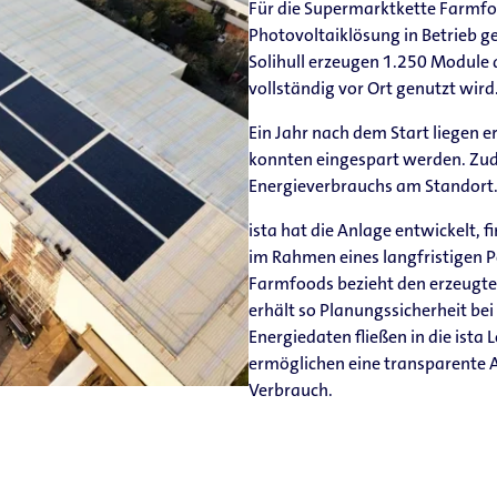
Für die Supermarktkette Farmfo
Photovoltaiklösung in Betrieb 
Solihull erzeugen 1.250 Module 
vollständig vor Ort genutzt wird
Ein Jahr nach dem Start liegen e
konnten eingespart werden. Zud
Energieverbrauchs am Standort
ista hat die Anlage entwickelt, fi
im Rahmen eines langfristigen 
Farmfoods bezieht den erzeugte
erhält so Planungssicherheit bei
Energiedaten fließen in die ist
ermöglichen eine transparente
Verbrauch.