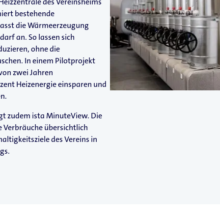
Heizzentrale des Vereinsheims
iert bestehende
passt die Wärmeerzeugung
arf an. So lassen sich
uzieren, ohne die
chen. In einem Pilotprojekt
 von zwei Jahren
ozent Heizenergie einsparen und
en.
gt zudem ista MinuteView. Die
e Verbräuche übersichtlich
tigkeitsziele des Vereins in
gs.