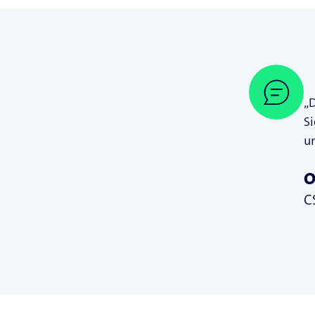
„D
S
u
O
C