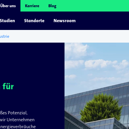
Über uns
Karriere
Blog
 Studien
Standorte
Newsroom
ustrie
 für
ßes Potenzial,
n wir Unternehmen
 Energieverbräuche