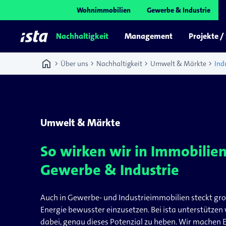
Wohnimmobilien
Gewerbe & Industrie
Nachhaltigkeit
Management
Projekte /
home
chevron_right
chevron_right
chevron_right
chevron_right
Über uns
Nachhaltigkeit
Umwelt & Märkte
Ind
Umwelt & Märkte
So wirken wir in Immobilien
Gewerbe & Industrie
Auch in Gewerbe- und Industrieimmobilien steckt gro
Energie bewusster einzusetzen. Bei ista unterstütze
dabei, genau dieses Potenzial zu heben. Wir machen