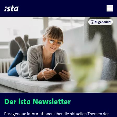
language
menu
chevron_right
info
KI-generiert
Der ista Newsletter
Passgenaue Informationen über die aktuellen Themen der