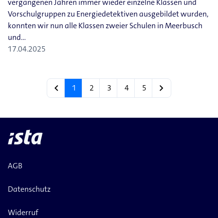
vergangenen Jahren immer wieder einzelne Klassen und
Vorschulgruppen zu Energiedetektiven ausgebildet wurden,
konnten wir nun alle Klassen zweier Schulen in Meerbusch
und…
17.04.2025
chevron_left
chevron_right
1
2
3
4
5
AGB
Datenschutz
Widerruf