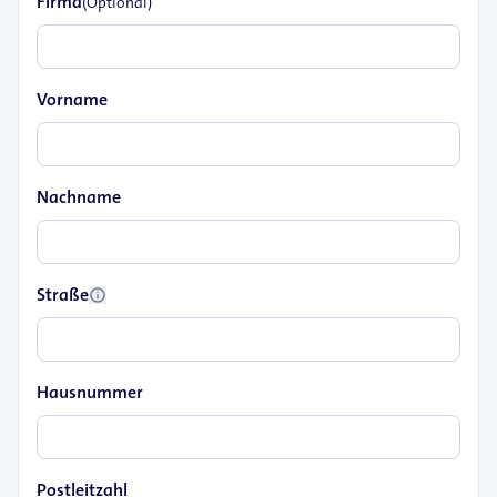
Firma
(Optional)
Vorname
Nachname
Straße
info
Hausnummer
Postleitzahl