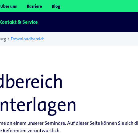
Über uns
Karriere
Blog
Kontakt & Service
chevron_right
urg
Downloadbereich
bereich
nterlagen
hme an einem unserer Seminare. Auf dieser Seite können Sie sich 
ie Referenten verantwortlich.