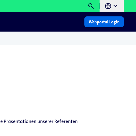
search
language
chevron_right
Webportal Login
die Präsentationen unserer Referenten