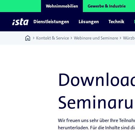
Wohnimmobilien
Gewerbe & Industrie
Dienstleistungen
Lösungen
Technik
home
chevron_right
chevron_right
chevron_right
Kontakt & Service
Webinare und Seminare
Würzb
Download
Seminaru
Wir freuen uns sehr über Ihre Teilna
herunterladen. Für die Inhalte sind d