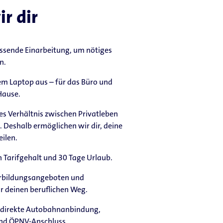
r dir
assende Einarbeitung, um nötiges
n.
nem Laptop aus – für das Büro und
Hause.
es Verhältnis zwischen Privatleben
. Deshalb ermöglichen wir dir, deine
eilen.
 Tarifgehalt und 30 Tage Urlaub.
terbildungsangeboten und
r deinen beruflichen Weg.
e direkte Autobahnanbindung,
und ÖPNV-Anschluss.