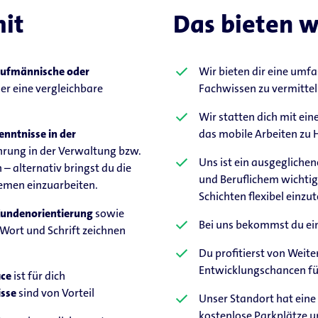
mit
Das bieten wi
aufmännische oder
Wir bieten dir eine umf
er eine vergleichbare
Fachwissen zu vermittel
Wir statten dich mit ei
enntnisse in der
das mobile Arbeiten zu 
hrung in der Verwaltung bzw.
Uns ist ein ausgeglichen
– alternativ bringst du die
und Beruflichem wichtig
hemen einzuarbeiten.
Schichten flexibel einzut
Kundenorientierung
sowie
Bei uns bekommst du ein
Wort und Schrift zeichnen
Du profitierst von Wei
Entwicklungschancen fü
ice
ist für dich
sse
sind von Vorteil
Unser Standort hat ein
kostenlose Parkplätze 