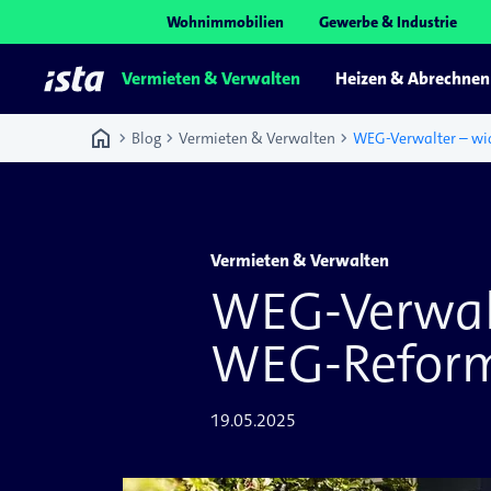
Wohnimmobilien
Gewerbe & Industrie
Vermieten & Verwalten
Heizen & Abrechnen
home
chevron_right
chevron_right
chevron_right
Blog
Vermieten & Verwalten
Vermieten & Verwalten
WEG-Verwalt
WEG-Refor
19.05.2025