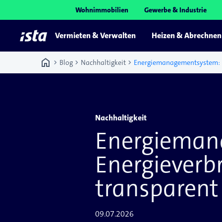
Wohnimmobilien
Gewerbe & Industrie
Vermieten & Verwalten
Heizen & Abrechnen
home
chevron_right
chevron_right
chevron_right
Blog
Nachhaltigkeit
Nachhaltigkeit
Energieman
Energieverb
transparent
09.07.2026