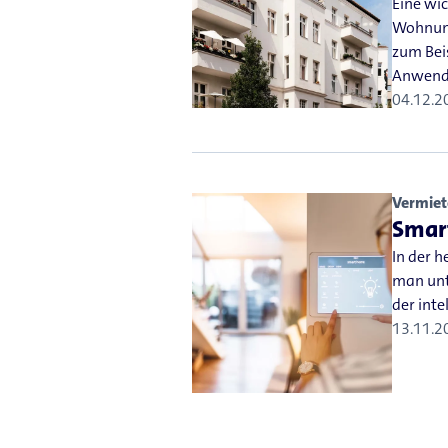
Eine wi
Wohnung
zum Bei
Anwen
04.12.2
Vermiet
Smart
In der 
man unte
der int
13.11.2