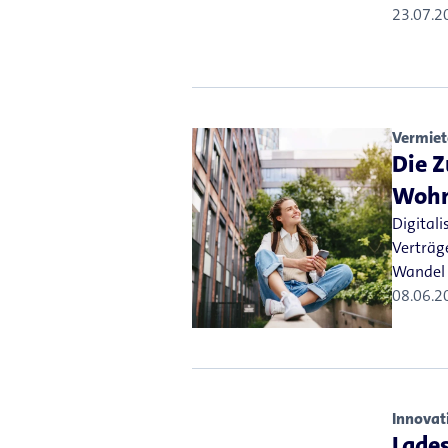
23.07.2
Vermiet
Die Z
Wohn
Digital
Verträg
Wandel 
08.06.2
Innovat
Lade