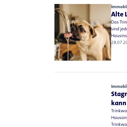
Immobil
Alte 
Das Tri
sind je
Hausins
28.07.2
Immobil
Stag
kann
Trinkwas
Hausans
Trinkwas