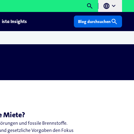
search
language
chevron_right
search
ista Insights
Blog durchsuchen
e Miete?
törungen und fossile Brennstoffe.
 und gesetzliche Vorgaben den Fokus