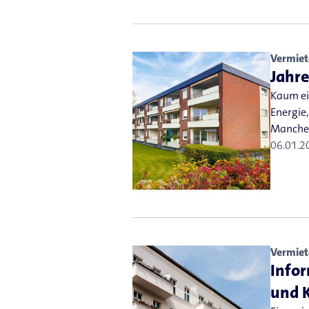
Vermiet
Jahre
Kaum ei
Energie
Manche 
06.01.2
Vermiet
Infor
und 