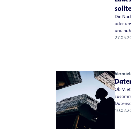
sollt
Die Nac
oder ans
und habe
27.05.2
Vermiet
Daten
Ob Miet
zusammen
Datensc
10.02.2