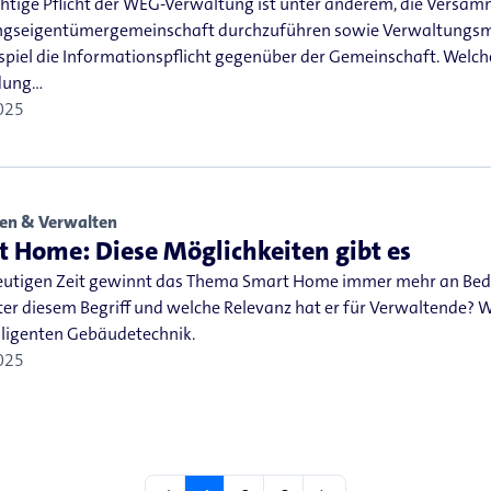
chtige Pflicht der WEG-Verwaltung ist unter anderem, die Versa
seigentümergemeinschaft durchzuführen sowie Verwaltungsma
spiel die Informationspflicht gegenüber der Gemeinschaft. Welc
dung…
025
en & Verwalten
 Home: Diese Möglichkeiten gibt es
heutigen Zeit gewinnt das Thema Smart Home immer mehr an Bed
r diesem Begriff und welche Relevanz hat er für Verwaltende? Wir
elligenten Gebäudetechnik.
025