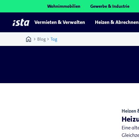
Wohnimmobilien
Gewerbe & Industrie
Vermieten & Verwalten
Heizen & Abrechnen
home
chevron_right
chevron_right
Blog
Tag
Heizen 
Heiz
Eine alt
Gleichz