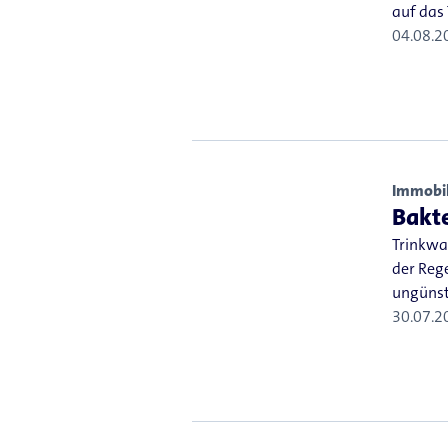
auf das
04.08.2
Immobil
Bakte
Trinkwas
der Rege
ungünst
30.07.2